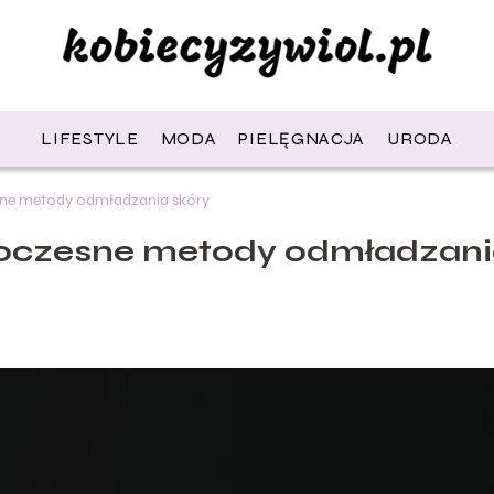
LIFESTYLE
MODA
PIELĘGNACJA
URODA
sne metody odmładzania skóry
woczesne metody odmładzan