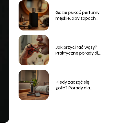
Gdzie psikać perfumy
męskie, aby zapach
był intensywny?
Jak przycinać wąsy?
Praktyczne porady dla
mężczyzn
Kiedy zacząć się
golić? Porady dla
początkujących