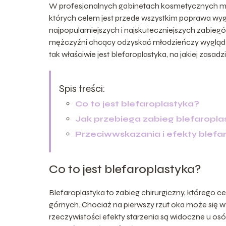
W profesjonalnych gabinetach kosmetycznych m
których celem jest przede wszystkim poprawa wyg
najpopularniejszych i najskuteczniejszych zabiegów
mężczyźni chcący odzyskać młodzieńczy wygląd 
tak właściwie jest blefaroplastyka, na jakiej zasadzie
Spis treści:
Co to jest blefaroplastyka?
Jak przebiega zabieg blefaropla
Przeciwwskazania i efekty blefar
Co to jest blefaroplastyka?
Blefaroplastyka to zabieg chirurgiczny, którego ce
górnych. Chociaż na pierwszy rzut oka może się w
rzeczywistości efekty starzenia są widoczne u osób