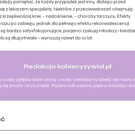
leży pamiętać, że każdy przypadek jest inny, dlatego przed
ię z lekarzem specjalistą. Niektóre z przeciwwskazań obejmują: 
krzepliwością krwi, – nadciśnienie, – choroby tarczycy. Efekty
razu po zabiegu, jednak dla pełnego efektu rekonwalescencji
 są bardzo satysfakcjonujące, pacjenci zyskują młodszy i bardzie
i są długotrwałe – wynoszą nawet do 10 lat.
Redakcja kobiecyzywiol.pl
 pasją zgłębia świat urody i mody. Uwielbiamy dzielić się naszą w
ają się proste i zrozumiałe. Razem odkrywamy piękno każdego dni
ać