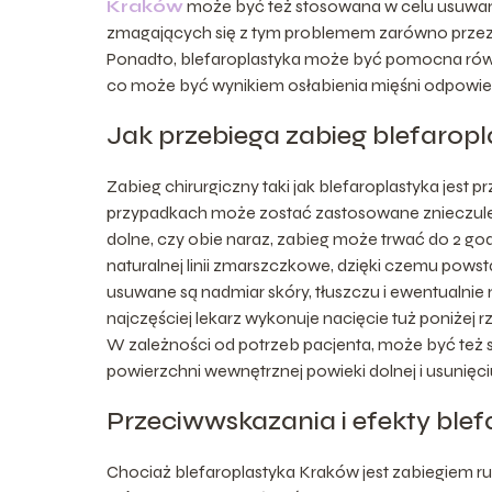
Kraków
może być też stosowana w celu usuwan
zmagających się z tym problemem zarówno przez ca
Ponadto, blefaroplastyka może być pomocna równ
co może być wynikiem osłabienia mięśni odpowied
Jak przebiega zabieg blefaropl
Zabieg chirurgiczny taki jak blefaroplastyka jes
przypadkach może zostać zastosowane znieczuleni
dolne, czy obie naraz, zabieg może trwać do 2 g
naturalnej linii zmarszczkowe, dzięki czemu powst
usuwane są nadmiar skóry, tłuszczu i ewentualnie
najczęściej lekarz wykonuje nacięcie tuż poniżej r
W zależności od potrzeb pacjenta, może być też 
powierzchni wewnętrznej powieki dolnej i usunięci
Przeciwwskazania i efekty blef
Chociaż blefaroplastyka Kraków jest zabiegiem ru