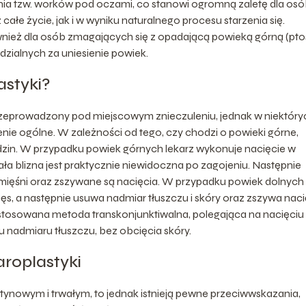
ia tzw. worków pod oczami, co stanowi ogromną zaletę dla os
łe życie, jak i w wyniku naturalnego procesu starzenia się.
ież dla osób zmagających się z opadającą powieką górną (ptos
zialnych za uniesienie powiek.
astyki?
t przeprowadzony pod miejscowym znieczuleniu, jednak w niektóry
e ogólne. W zależności od tego, czy chodzi o powieki górne,
odzin. W przypadku powiek górnych lekarz wykonuje nacięcie w
ała blizna jest praktycznie niewidoczna po zagojeniu. Następnie
 mięśni oraz zszywane są nacięcia. W przypadku powiek dolnych
zęs, a następnie usuwa nadmiar tłuszczu i skóry oraz zszywa naci
stosowana metoda transkonjunktiwalna, polegająca na nacięciu
u nadmiaru tłuszczu, bez obcięcia skóry.
aroplastyki
tynowym i trwałym, to jednak istnieją pewne przeciwwskazania,