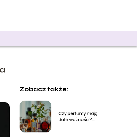
ia
Zobacz także:
Czy perfumy mają
datę ważności?
Sprawdź, jak długo
zachowują świeżość!