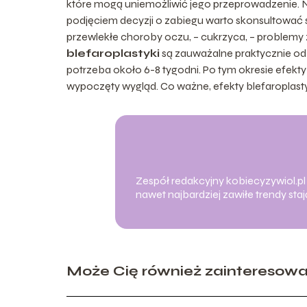
które mogą uniemożliwić jego przeprowadzenie. Na
podjęciem decyzji o zabiegu warto skonsultować s
przewlekłe choroby oczu, – cukrzyca, – problemy z 
blefaroplastyki
są zauważalne praktycznie od 
potrzeba około 6-8 tygodni. Po tym okresie efekty
wypoczęty wygląd. Co ważne, efekty blefaroplastyk
Zespół redakcyjny kobiecyzywiol.pl z
nawet najbardziej zawiłe trendy st
Może Cię również zainteresow