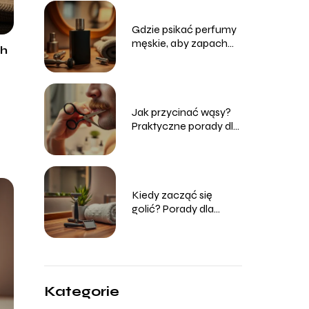
Gdzie psikać perfumy
męskie, aby zapach
ch
był intensywny?
Jak przycinać wąsy?
Praktyczne porady dla
mężczyzn
Kiedy zacząć się
golić? Porady dla
początkujących
Kategorie