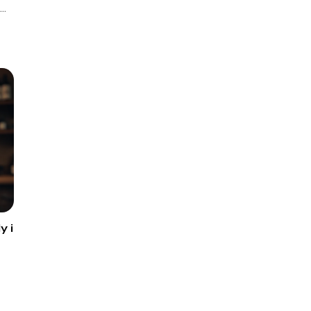
..
y i