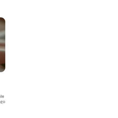
ile
ego