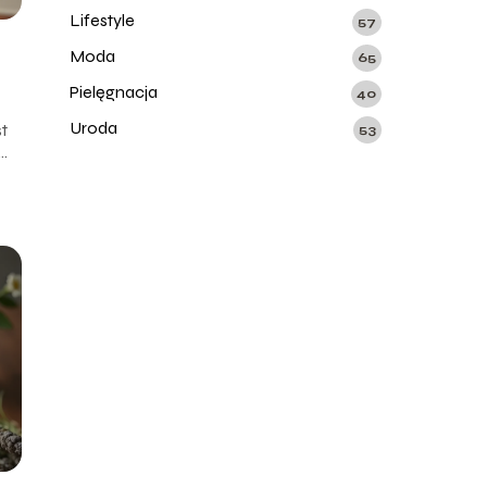
Lifestyle
57
Moda
65
Pielęgnacja
40
Uroda
st
53
..