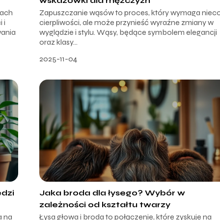
wskazówki dla mężczyzn
kach
Zapuszczanie wąsów to proces, który wymaga niec
 i
cierpliwości, ale może przynieść wyraźne zmiany w
wania
wyglądzie i stylu. Wąsy, będące symbolem elegancji
oraz klasy...
2025-11-04
dzi
Jaka broda dla łysego? Wybór w
zależności od kształtu twarzy
a na
Łysa głowa i broda to połączenie, które zyskuje na