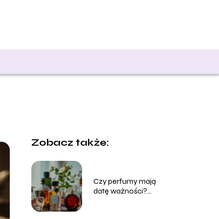
Zobacz także:
Czy perfumy mają
datę ważności?
Sprawdź, jak długo
zachowują świeżość!