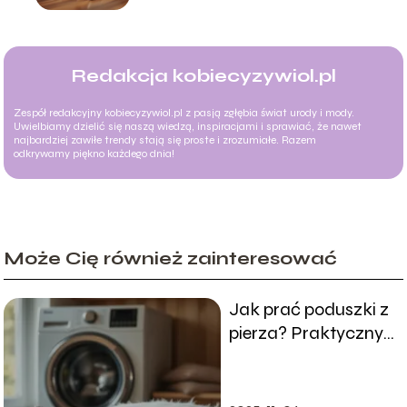
Redakcja kobiecyzywiol.pl
Zespół redakcyjny kobiecyzywiol.pl z pasją zgłębia świat urody i mody.
Uwielbiamy dzielić się naszą wiedzą, inspiracjami i sprawiać, że nawet
najbardziej zawiłe trendy stają się proste i zrozumiałe. Razem
odkrywamy piękno każdego dnia!
Może Cię również zainteresować
Jak prać poduszki z
pierza? Praktyczny
przewodnik krok po
kroku