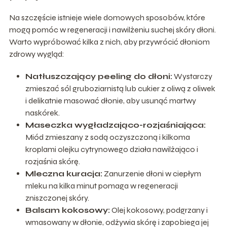
Na szczęście istnieje wiele domowych sposobów, które
mogą pomóc w regeneracji i nawilżeniu suchej skóry dłoni.
Warto wypróbować kilka z nich, aby przywrócić dłoniom
zdrowy wygląd:
Natłuszczający peeling do dłoni:
Wystarczy
zmieszać sól gruboziarnistą lub cukier z oliwą z oliwek
i delikatnie masować dłonie, aby usunąć martwy
naskórek.
Maseczka wygładzająco-rozjaśniająca:
Miód zmieszany z sodą oczyszczoną i kilkoma
kroplami olejku cytrynowego działa nawilżająco i
rozjaśnia skórę.
Mleczna kuracja:
Zanurzenie dłoni w ciepłym
mleku na kilka minut pomaga w regeneracji
zniszczonej skóry.
Balsam kokosowy:
Olej kokosowy, podgrzany i
wmasowany w dłonie, odżywia skórę i zapobiega jej