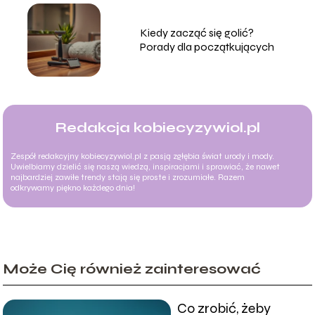
Kiedy zacząć się golić?
Porady dla początkujących
Redakcja kobiecyzywiol.pl
Zespół redakcyjny kobiecyzywiol.pl z pasją zgłębia świat urody i mody.
Uwielbiamy dzielić się naszą wiedzą, inspiracjami i sprawiać, że nawet
najbardziej zawiłe trendy stają się proste i zrozumiałe. Razem
odkrywamy piękno każdego dnia!
Może Cię również zainteresować
Co zrobić, żeby