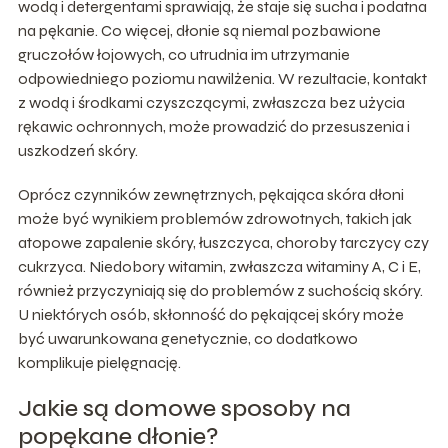
wodą i detergentami sprawiają, że staje się sucha i podatna
na pękanie. Co więcej, dłonie są niemal pozbawione
gruczołów łojowych, co utrudnia im utrzymanie
odpowiedniego poziomu nawilżenia. W rezultacie, kontakt
z wodą i środkami czyszczącymi, zwłaszcza bez użycia
rękawic ochronnych, może prowadzić do przesuszenia i
uszkodzeń skóry.
Oprócz czynników zewnętrznych, pękająca skóra dłoni
może być wynikiem problemów zdrowotnych, takich jak
atopowe zapalenie skóry, łuszczyca, choroby tarczycy czy
cukrzyca. Niedobory witamin, zwłaszcza witaminy A, C i E,
również przyczyniają się do problemów z suchością skóry.
U niektórych osób, skłonność do pękającej skóry może
być uwarunkowana genetycznie, co dodatkowo
komplikuje pielęgnację.
Jakie są domowe sposoby na
popękane dłonie?