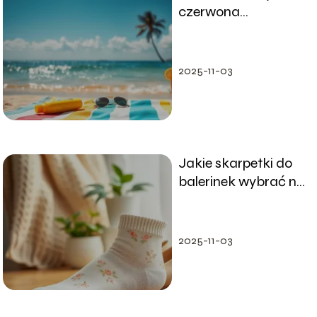
czerwona
opalenizna
zbrązowiała?
Sprawdź porady!
2025-11-03
Jakie skarpetki do
balerinek wybrać na
co dzień?
2025-11-03