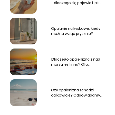
– dlaczego się pojawia i jak
temu zapobiec?
Opalanie natryskowe: kiedy
można wziąć prysznic?
Dlaczego opalenizna z nad
morza jest inna? Oto
odpowiedź!
Czy opalenizna schodzi
całkowicie? Odpowiadamy
na najważniejsze pytania