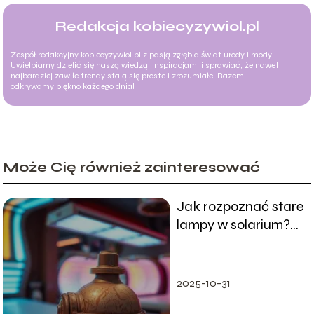
Redakcja kobiecyzywiol.pl
Zespół redakcyjny kobiecyzywiol.pl z pasją zgłębia świat urody i mody.
Uwielbiamy dzielić się naszą wiedzą, inspiracjami i sprawiać, że nawet
najbardziej zawiłe trendy stają się proste i zrozumiałe. Razem
odkrywamy piękno każdego dnia!
Może Cię również zainteresować
Jak rozpoznać stare
lampy w solarium?
Praktyczny
poradnik
2025-10-31