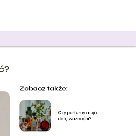
ć?
Zobacz także:
Czy perfumy mają
datę ważności?
Sprawdź, jak długo
zachowują świeżość!