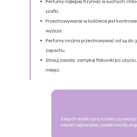
Perfumy najlepiej trzymać w suchych, chło
szafki.
Przechowywanie w lodówce jest kontrowersyj
wyższa.
Perfumy można przechowywać od 24 do 36 
zapachu.
Stosuj zasady: zamykaj flakoniki po użyci
miejsc.
Zespół redakcyjny kobiecyzywiol.pl z
nawet najbardziej zawiłe trendy st