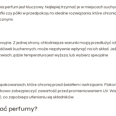
perfum jest kluczowy. Najlepiej trzymać je w miejscach suchy
ki czy półki w przedpokoju to idealne rozwiązania, które chroni
cznymi.
yjne. Z jednej strony, chłodniejsze warunki mogą przedłużyć ic
lodówek kuchennych, może negatywnie wpłynąć na ich skład. Jeśl
zwiach, gdzie temperatura jest wyższa, lub wybierz specjalne
pakowaniach, które chronią przed światłem i wstrząsami. Flako
atkowo zabezpieczyć zawartość przed promieniowaniem UV. W
, co zapobiega utlenianiu się składników.
ać perfumy?