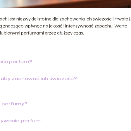
jest niezwykle istotne dla zachowania ich świeżości i trwałośc
 znacząco wpłynąć na jakość i intensywność zapachu. Warto
ulubionymi perfumami przez dłuższy czas.
łość perfum?
, aby zachować ich świeżość?
 perfumy?
wywania perfum