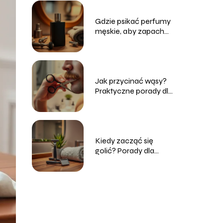
Gdzie psikać perfumy
męskie, aby zapach
był intensywny?
Jak przycinać wąsy?
Praktyczne porady dla
mężczyzn
Kiedy zacząć się
golić? Porady dla
początkujących