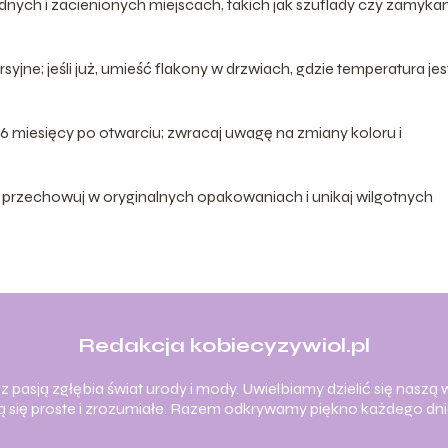
dnych i zacienionych miejscach, takich jak szuflady czy zamyka
ne; jeśli już, umieść flakony w drzwiach, gdzie temperatura jes
miesięcy po otwarciu; zwracaj uwagę na zmiany koloru i
u, przechowuj w oryginalnych opakowaniach i unikaj wilgotnych
Redakcja kobiecyzywiol.pl
 pasją zgłębia świat urody i mody. Uwielbiamy dzielić się naszą w
ają się proste i zrozumiałe. Razem odkrywamy piękno każdego dni