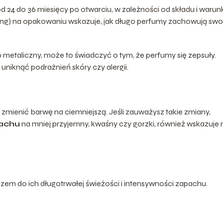
24 do 36 miesięcy po otwarciu, w zależności od składu i waru
ng) na opakowaniu wskazuje, jak długo perfumy zachowują swo
 metaliczny, może to świadczyć o tym, że perfumy się zepsuły.
niknąć podrażnień skóry czy alergii.
mienić barwę na ciemniejszą. Jeśli zauważysz takie zmiany,
achu
na mniej przyjemny, kwaśny czy gorzki, również wskazuje 
em do ich długotrwałej świeżości i intensywności zapachu.