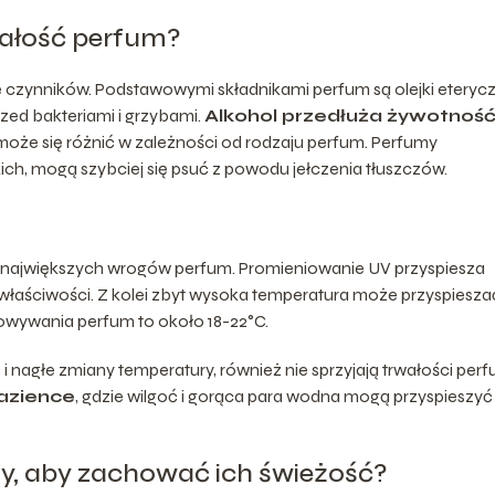
wałość perfum?
e czynników. Podstawowymi składnikami perfum są olejki eterycz
rzed bakteriami i grzybami.
Alkohol przedłuża żywotnoś
e może się różnić w zależności od rodzaju perfum. Perfumy
ch, mogą szybciej się psuć z powodu jełczenia tłuszczów.
 z największych wrogów perfum. Promieniowanie UV przyspiesza
właściwości. Z kolei zbyt wysoka temperatura może przyspiesza
howywania perfum to około 18-22°C.
i nagłe zmiany temperatury, również nie sprzyjają trwałości perf
azience
, gdzie wilgoć i gorąca para wodna mogą przyspieszyć
my, aby zachować ich świeżość?