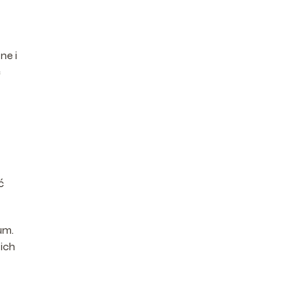
ne i
ć
ć
um.
 ich