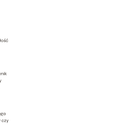
ałość
ynik
y
.
ąga
y czy