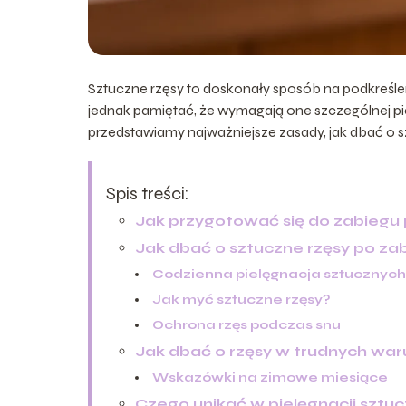
Sztuczne rzęsy to doskonały sposób na podkreśle
jednak pamiętać, że wymagają one szczególnej pie
przedstawiamy najważniejsze zasady, jak dbać o sz
Spis treści:
Jak przygotować się do zabiegu 
Jak dbać o sztuczne rzęsy po za
Codzienna pielęgnacja sztucznych
Jak myć sztuczne rzęsy?
Ochrona rzęs podczas snu
Jak dbać o rzęsy w trudnych wa
Wskazówki na zimowe miesiące
Czego unikać w pielęgnacji sztu