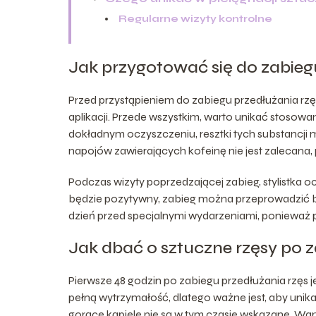
Regularne wizyty kontrolne
Jak przygotować się do zabieg
Przed przystąpieniem do zabiegu przedłużania rzęs
aplikacji. Przede wszystkim, warto unikać stosow
dokładnym oczyszczeniu, resztki tych substancj
napojów zawierających kofeinę nie jest zalecana
Podczas wizyty poprzedzającej zabieg, stylistka oce
będzie pozytywny, zabieg można przeprowadzić be
dzień przed specjalnymi wydarzeniami, ponieważ 
Jak dbać o sztuczne rzęsy po 
Pierwsze 48 godzin po zabiegu przedłużania rzęs jes
pełną wytrzymałość, dlatego ważne jest, aby uni
gorące kąpiele nie są w tym czasie wskazane. Wart