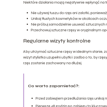
Niektóre działania mogą negatywnie wpłynąć na tr
Nie używaj tuszu do rzęs ani zalotki, poniewa
Unikaj tłustych kosmetyków w okolicach oczu
Nie próbuj samodzielnie usuwać sztucznych rzęs
Przechowuj sztuczne rzęsy w oryginalnym op
Regularne wizyty kontrolne
Aby utrzymać sztuczne rzęsy w idealnym stanie, za
wizyt stylistka uzupełni ubytki i zadba o to, by rzę
rzęs zostanie zachowany na dłużej.
Co warto zapamietać?:
Przed zabiegiem przedłużania rzęs unikaj m
Pierwsze 48 godzin po zabiegu to kluczowy 