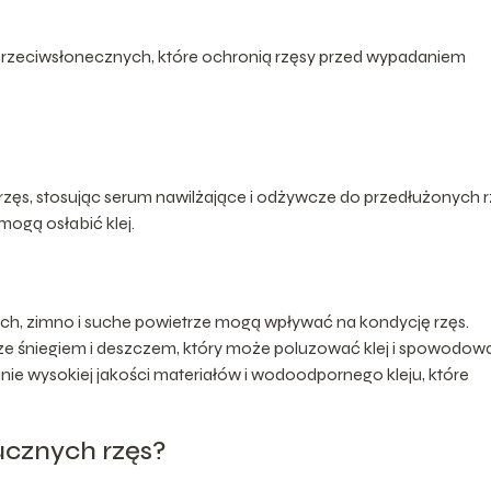
 przeciwsłonecznych, które ochronią rzęsy przed wypadaniem
zęs, stosując serum nawilżające i odżywcze do przedłużonych r
mogą osłabić klej.
ch, zimno i suche powietrze mogą wpływać na kondycję rzęs.
u ze śniegiem i deszczem, który może poluzować klej i spowodow
ie wysokiej jakości materiałów i wodoodpornego kleju, które
ucznych rzęs?