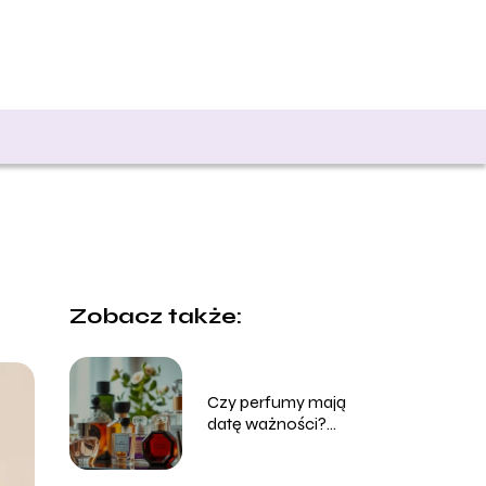
Zobacz także:
Czy perfumy mają
datę ważności?
Sprawdź, jak długo
zachowują świeżość!