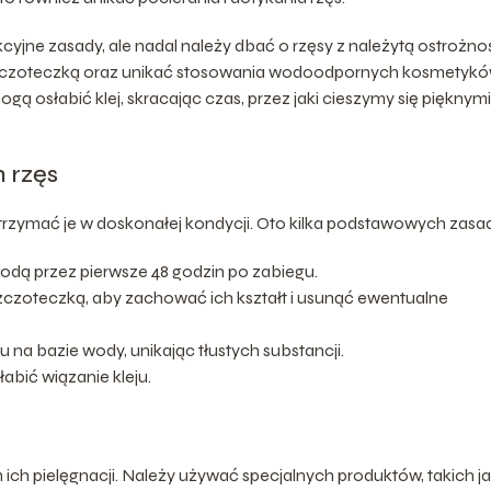
yjne zasady, ale nadal należy dbać o rzęsy z należytą ostrożnoś
ą szczoteczką oraz unikać stosowania wodoodpornych kosmetyk
ą osłabić klej, skracając czas, przez jaki cieszymy się pięknymi
 rzęs
trzymać je w doskonałej kondycji. Oto kilka podstawowych zasa
wodą przez pierwsze 48 godzin po zabiegu.
szczoteczką, aby zachować ich kształt i usunąć ewentualne
u na bazie wody, unikając tłustych substancji.
łabić wiązanie kleju.
ch pielęgnacji. Należy używać specjalnych produktów, takich j