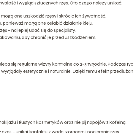
wałość i wygląd sztucznych rzęs. Oto czego należy unikać:
ż mogą one uszkodzić rzęsy i skrócić ich żywotność.
, ponieważ mogą one osłabić działanie kleju.
 – najlepiej udać się do specjalisty.
akowaniu, aby chronić je przed uszkodzeniem.
leca się regularne wizyty kontrolne co 2-3 tygodnie. Podczas ty
sy wyglądały estetycznie i naturalnie. Dzięki temu efekt przedłużan
akijażu i tłustych kosmetyków oraz nie pij napojów z kofeiną.
czas – unikaj kontaktu z wodą, gorącem i pocierania rzęs.