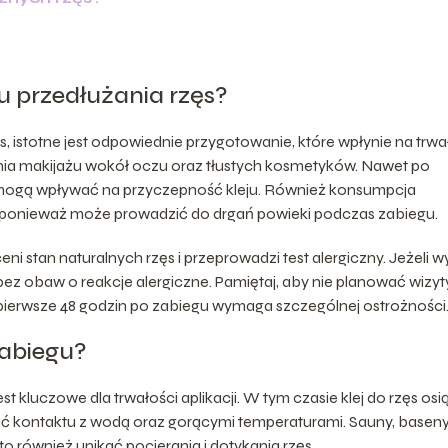
u przedłużania rzęs?
, istotne jest odpowiednie przygotowanie, które wpłynie na trw
ania makijażu wokół oczu oraz tłustych kosmetyków. Nawet po
i mogą wpływać na przyczepność kleju. Również konsumpcja
, ponieważ może prowadzić do drgań powieki podczas zabiegu.
ni stan naturalnych rzęs i przeprowadzi test alergiczny. Jeżeli w
z obaw o reakcje alergiczne. Pamiętaj, aby nie planować wizyt
pierwsze 48 godzin po zabiegu wymaga szczególnej ostrożności
zabiegu?
t kluczowe dla trwałości aplikacji. W tym czasie klej do rzęs osi
kać kontaktu z wodą oraz gorącymi temperaturami. Sauny, basen
o również unikać pocierania i dotykania rzęs.