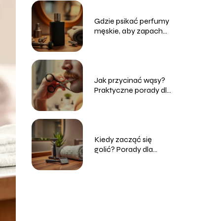
Gdzie psikać perfumy
męskie, aby zapach
był intensywny?
Jak przycinać wąsy?
Praktyczne porady dla
mężczyzn
Kiedy zacząć się
golić? Porady dla
początkujących