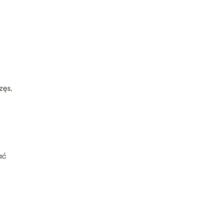
zęs,
ać