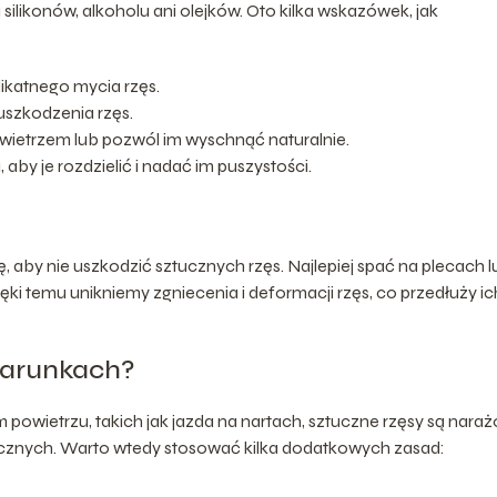
ą silikonów, alkoholu ani olejków. Oto kilka wskazówek, jak
ikatnego mycia rzęs.
uszkodzenia rzęs.
owietrzem lub pozwól im wyschnąć naturalnie.
aby je rozdzielić i nadać im puszystości.
aby nie uszkodzić sztucznych rzęs. Najlepiej spać na plecach l
ęki temu unikniemy zgniecenia i deformacji rzęs, co przedłuży ic
warunkach?
powietrzu, takich jak jazda na nartach, sztuczne rzęsy są nara
cznych. Warto wtedy stosować kilka dodatkowych zasad: