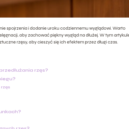
nie spojrzenia i dodanie uroku codziennemu wyglądowi. Warto
lęgnacji, aby zachować piękny wygląd na dłużej. W tym artykul
tuczne rzęsy, aby cieszyć się ich efektem przez długi czas.
przedłużania rzęs?
biegu?
 rzęs
runkach?
cznych rzęs?