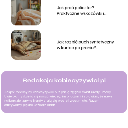
Jak prać poliester?
Praktyczne wskazówki i
porady
Jak rozbić puch syntetyczny
w kurtce po praniu?
Sprawdzone metody
Redakcja kobiecyzywiol.pl
Zespół redakcyjny kobiecyzywiol.pl z pasją zgłębia świat urody i mody.
Uwielbiamy dzielić się naszą wiedzą, inspiracjami i sprawiać, że nawet
najbardziej zawiłe trendy stają się proste i zrozumiałe. Razem
odkrywamy piękno każdego dnia!