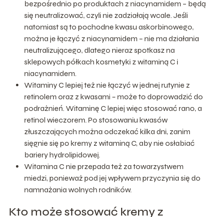
bezpośrednio po produktach z niacynamidem – będą
się neutralizować, czyli nie zadziałają wcale. Jeśli
natomiast są to pochodne kwasu askorbinowego,
można je łączyć z niacynamidem – nie ma działania
neutralizującego, dlatego nieraz spotkasz na
sklepowych półkach kosmetyki z witaminą C i
niacynamidem.
Witaminy C lepiej też nie łączyć w jednej rutynie z
retinolem oraz z kwasami – może to doprowadzić do
podrażnień. Witaminę C lepiej więc stosować rano, a
retinol wieczorem. Po stosowaniu kwasów
złuszczających można odczekać kilka dni, zanim
sięgnie się po kremy z witaminą C, aby nie osłabiać
bariery hydrolipidowej.
Witamina C nie przepada też za towarzystwem
miedzi, ponieważ pod jej wpływem przyczynia się do
namnażania wolnych rodników.
Kto może stosować kremy z