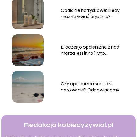
Opalanie natryskowe: kiedy
można wziąć prysznic?
Dlaczego opalenizna z nad
morza jest inna? Oto
odpowiedź!
Czy opalenizna schodzi
całkowicie? Odpowiadamy
na najważniejsze pytania
Redakcja kobiecyzywiol.pl