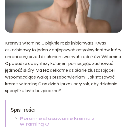
Kremy z witaminą C pięknie rozjaśniają twarz. Kwas
askorbinowy to jeden z najlepszych antyoksydantów, który
chroni cerę przed działaniem wolnych rodników. Witamina
C pobudza do syntezy kolagen, pomagając zachować
jędrność skóry. Ma też delikatne działanie złuszczające i
wspomagające walkę z przebarwieniami. Jak stosować
krem z witaminą C na dzień i przez cały rok, aby działanie
specyfiku było bezpieczne?
Spis treści:
Poranne stosowanie kremu z
witaminą C