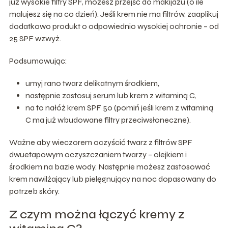
już wysokie filtry SPF, możesz przejść do makijażu (o ile
malujesz się na co dzień). Jeśli krem nie ma filtrów, zaaplikuj
dodatkowo produkt o odpowiednio wysokiej ochronie – od
25 SPF wzwyż.
Podsumowując:
umyj rano twarz delikatnym środkiem,
następnie zastosuj serum lub krem z witaminą C,
na to nałóż krem SPF 50 (pomiń jeśli krem z witaminą
C ma już wbudowane filtry przeciwsłoneczne).
Ważne aby wieczorem oczyścić twarz z filtrów SPF
dwuetapowym oczyszczaniem twarzy – olejkiem i
środkiem na bazie wody. Następnie możesz zastosować
krem nawilżający lub pielęgnujący na noc dopasowany do
potrzeb skóry.
Z czym można łączyć kremy z