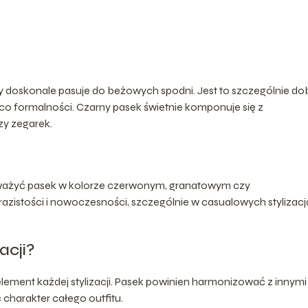
ry doskonale pasuje do beżowych spodni. Jest to szczególnie do
co formalności. Czarny pasek świetnie komponuje się z
zy zegarek.
rozważyć pasek w kolorze czerwonym, granatowym czy
istości i nowoczesności, szczególnie w casualowych stylizacj
acji?
lement każdej stylizacji. Pasek powinien harmonizować z innymi
charakter całego outfitu.