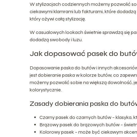
W stylizacjach codziennych możemy pozwolić sob
ciekawymi klamrami lub fakturami, które dodadz
który ożywi całą stylizację.
W casualowych lookach świetnie sprawdzą się pask
dodadzą swobody i luzu.
Jak dopasować pasek do butów
Dopasowanie paska do butów i innych akcesoriów je
jest dobieranie paska w kolorze butów, co zapewni
możemy pozwolić sobie na większą dowolność, jed
kolorystycznie.
Zasady dobierania paska do butó
Czarny pasek do czarnych butów – klasyka, k
Brązowy pasek do brązowych butów – świetne
Kolorowy pasek – może być ciekawym akcent