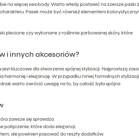
ie na więcej swobody. Warto wtedy postawić na szersze paski 
ą charakteru. Pasek może być również elementem kolorystyczny
i plecione czy wykonane z roślinnie garbowanej skóry, które
 i innych akcesoriów?
st kluczowe dla stworzenia spójnej stylizacji. Najprostszą zas
a harmonię i elegancję. W przypadku mniej formalnych stylizacji
nak warto zwrócić uwagę na to, by całość była spójna
w
tóra zawsze się sprawdza.
 połączenie, które doda elegancji.
em, ale powinien pasować do reszty dodatków.