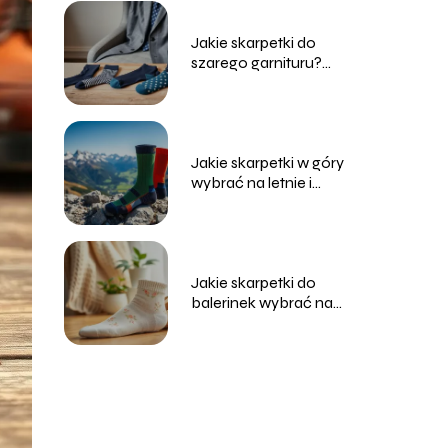
Jakie skarpetki do
szarego garnituru?
Przewodnik po stylach
i kolorach
Jakie skarpetki w góry
wybrać na letnie i
zimowe wędrówki?
Jakie skarpetki do
balerinek wybrać na
co dzień?