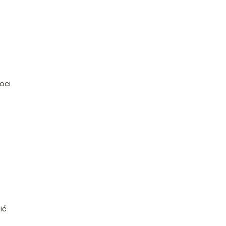
oci
ić