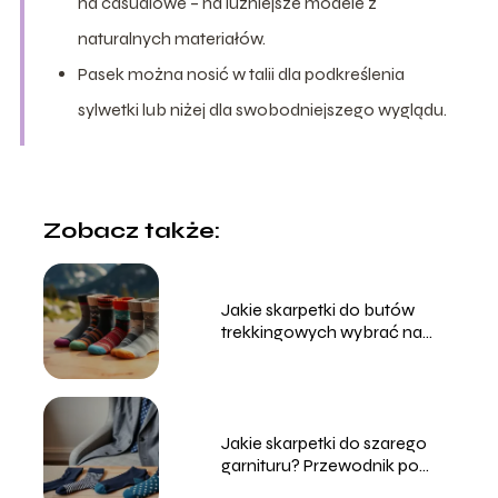
na casualowe – na luźniejsze modele z
naturalnych materiałów.
Pasek można nosić w talii dla podkreślenia
sylwetki lub niżej dla swobodniejszego wyglądu.
Zobacz także:
Jakie skarpetki do butów
trekkingowych wybrać na
każdą porę roku?
Jakie skarpetki do szarego
garnituru? Przewodnik po
stylach i kolorach