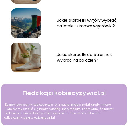
Jakie skarpetki w góry wybrać
na letnie i zimowe wędrówki?
Jakie skarpetki do balerinek
wybrać na co dzień?
Redakcja kobiecyzywiol.pl
Zespół redakcyjny kobiecyzywiol.pl z pasją zgłębia świat urody i mody.
Uwielbiamy dzielić się naszą wiedzą, inspiracjami i sprawiać, że nawet
najbardziej zawiłe trendy stają się proste i zrozumiałe. Razem
odkrywamy piękno każdego dnia!