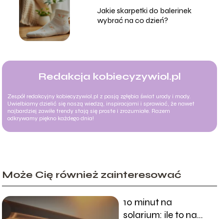
Jakie skarpetki do balerinek
wybrać na co dzień?
Redakcja kobiecyzywiol.pl
Zespół redakcyjny kobiecyzywiol.pl z pasją zgłębia świat urody i mody.
Uwielbiamy dzielić się naszą wiedzą, inspiracjami i sprawiać, że nawet
najbardziej zawiłe trendy stają się proste i zrozumiałe. Razem
odkrywamy piękno każdego dnia!
Może Cię również zainteresować
10 minut na
solarium: ile to na