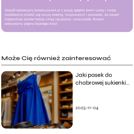
Zespół redakcyjny kobiecyzywiol.pl z pasją zgłębia świat urody i mody.
Uwielbiamy dzielić się naszą wiedzą, inspiracjami i sprawiać, że nawet
najbardziej zawiłe trendy stają się proste i zrozumiałe. Razem
odkrywamy piękno każdego dnia!
Może Cię również zainteresować
Jaki pasek do
chabrowej sukienki
wybrać?
Przewodnik stylizacji
2025-11-04