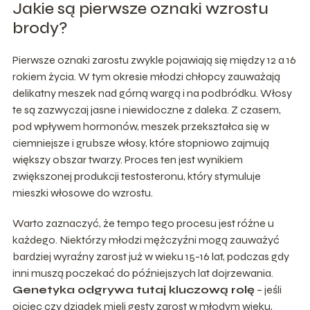
Jakie są pierwsze oznaki wzrostu
brody?
Pierwsze oznaki zarostu zwykle pojawiają się między 12 a 16
rokiem życia. W tym okresie młodzi chłopcy zauważają
delikatny meszek nad górną wargą i na podbródku. Włosy
te są zazwyczaj jasne i niewidoczne z daleka. Z czasem,
pod wpływem hormonów, meszek przekształca się w
ciemniejsze i grubsze włosy, które stopniowo zajmują
większy obszar twarzy. Proces ten jest wynikiem
zwiększonej produkcji testosteronu, który stymuluje
mieszki włosowe do wzrostu.
Warto zaznaczyć, że tempo tego procesu jest różne u
każdego. Niektórzy młodzi mężczyźni mogą zauważyć
bardziej wyraźny zarost już w wieku 15-16 lat, podczas gdy
inni muszą poczekać do późniejszych lat dojrzewania.
Genetyka odgrywa tutaj kluczową rolę
– jeśli
ojciec czy dziadek mieli gęsty zarost w młodym wieku,