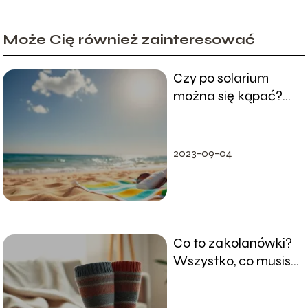
Może Cię również zainteresować
Czy po solarium
można się kąpać?
Odpowiadamy na
najważniejsze
pytania
2023-09-04
Co to zakolanówki?
Wszystko, co musisz
wiedzieć