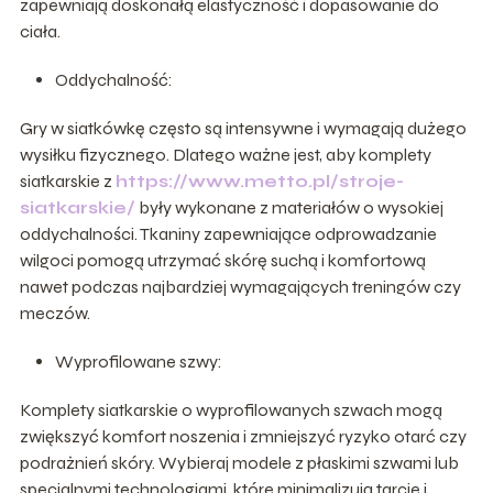
zapewniają doskonałą elastyczność i dopasowanie do
ciała.
Oddychalność:
Gry w siatkówkę często są intensywne i wymagają dużego
wysiłku fizycznego. Dlatego ważne jest, aby komplety
siatkarskie z
https://www.metto.pl/stroje-
siatkarskie/
były wykonane z materiałów o wysokiej
oddychalności. Tkaniny zapewniające odprowadzanie
wilgoci pomogą utrzymać skórę suchą i komfortową
nawet podczas najbardziej wymagających treningów czy
meczów.
Wyprofilowane szwy:
Komplety siatkarskie o wyprofilowanych szwach mogą
zwiększyć komfort noszenia i zmniejszyć ryzyko otarć czy
podrażnień skóry. Wybieraj modele z płaskimi szwami lub
specjalnymi technologiami, które minimalizują tarcie i