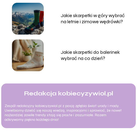
Jakie skarpetki w góry wybrać
na letnie i zimowe wędrówki?
Jakie skarpetki do balerinek
wybrać na co dzień?
Redakcja kobiecyzywiol.pl
Zespół redakcyjny kobiecyzywiol.pl z pasją zgłębia świat urody i mody.
Uwielbiamy dzielić się naszą wiedzą, inspiracjami i sprawiać, że nawet
najbardziej zawiłe trendy stają się proste i zrozumiałe. Razem
odkrywamy piękno każdego dnia!