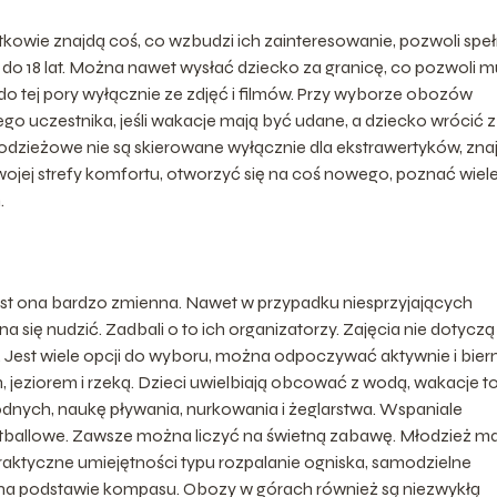
kowie znajdą coś, co wzbudzi ich zainteresowanie, pozwoli speł
 do 18 lat. Można nawet wysłać dziecko za granicę, co pozwoli m
o tej pory wyłącznie ze zdjęć i filmów. Przy wyborze obozów
go uczestnika, jeśli wakacje mają być udane, a dziecko wrócić z
ieżowe nie są skierowane wyłącznie dla ekstrawertyków, znaj
wojej strefy komfortu, otworzyć się na coś nowego, poznać wiel
.
est ona bardzo zmienna. Nawet w przypadku niesprzyjających
ę nudzić. Zadbali o to ich organizatorzy. Zajęcia nie dotyczą
Jest wiele opcji do wyboru, można odpoczywać aktywnie i biern
jeziorem i rzeką. Dzieci uwielbiają obcować z wodą, wakacje t
odnych, naukę pływania, nurkowania i żeglarstwa. Wspaniale
intballowe. Zawsze można liczyć na świetną zabawę. Młodzież m
aktyczne umiejętności typu rozpalanie ogniska, samodzielne
e na podstawie kompasu. Obozy w górach również są niezwykłą