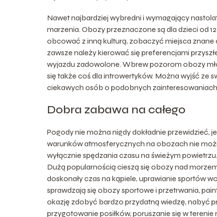
Nawet najbardziej wybredni i wymagający nastolat
marzenia. Obozy przeznaczone są dla dzieci od 12
obcować z inną kulturą, zobaczyć miejsca znane d
zawsze należy kierować się preferencjami przyszłe
wyjazdu zadowolone. Wbrew pozorom obozy młodz
się także coś dla introwertyków. Można wyjść ze s
ciekawych osób o podobnych zainteresowaniach
Dobra zabawa na całego
Pogody nie można nigdy dokładnie przewidzieć, j
warunków atmosferycznych na obozach nie można si
wyłącznie spędzania czasu na świeżym powietrzu. 
Dużą popularnością cieszą się obozy nad morzem, 
doskonały czas na kąpiele, uprawianie sportów w
sprawdzają się obozy sportowe i przetrwania, pa
okazję zdobyć bardzo przydatną wiedzę, nabyć pr
przygotowanie posiłków, poruszanie się w tereni