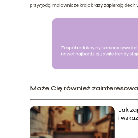
przygodą, malownicze krajobrazy zapierają dech w
Zespół redakcyjny kobiecyzywiol.pl z
nawet najbardziej zawiłe trendy st
Może Cię również zainteresow
Jak za
i wska