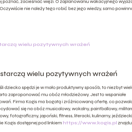
piej poznać, zacieśniać więzi. O zaplanowaniu wakacyjnego wyjaz
 Oczywiście nie należy tego robić bez jego wiedzy, samo powinn
tarczą wielu pozytywnych wrażeń
ostarczą wielu pozytywnych wrażeń
śli dziecko spędzi je w mało produktywny sposób, to niezbyt wiel
 warto zaproponować mu obóz młodzieżowy. Jest to wspaniałe
sowań. Firma Kogis ma bogatą i zróżnicowaną ofertę, co pozwal
cydować się na obóz musicalowy, wokalny, paintballowy, militar
, fotograficzny, japoński, fitness, literacki, kulinarny, jeździecki
nie Kogis dostępnej pod linkiem
https://www.kogis.pl
znajdu