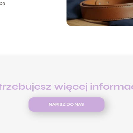
-03
trzebujesz więcej informac
NAPISZ DO NAS