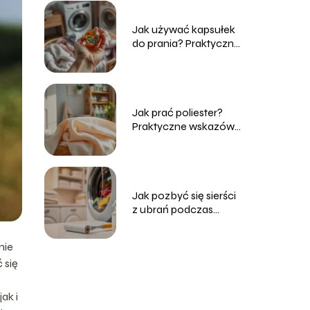
Jak używać kapsułek
do prania? Praktyczny
przewodnik dla
każdego
Jak prać poliester?
Praktyczne wskazówki
i porady
Jak pozbyć się sierści
z ubrań podczas
prania? Sprawdzone
metody
nie
 się
ak i