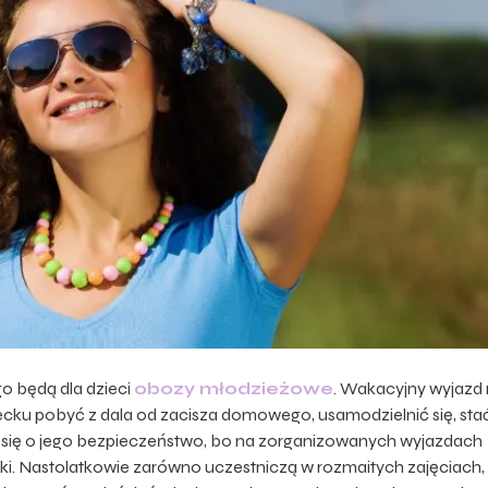
o będą dla dzieci
obozy młodzieżowe
. Wakacyjny wyjazd 
cku pobyć z dala od zacisza domowego, usamodzielnić się, stać
ć się o jego bezpieczeństwo, bo na zorganizowanych wyjazdach
. Nastolatkowie zarówno uczestniczą w rozmaitych zajęciach, j