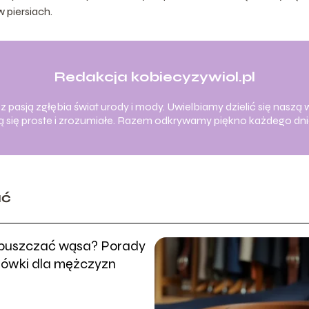
 piersiach.
Redakcja kobiecyzywiol.pl
 pasją zgłębia świat urody i mody. Uwielbiamy dzielić się naszą w
ają się proste i zrozumiałe. Razem odkrywamy piękno każdego dni
ać
puszczać wąsa? Porady
zówki dla mężczyzn