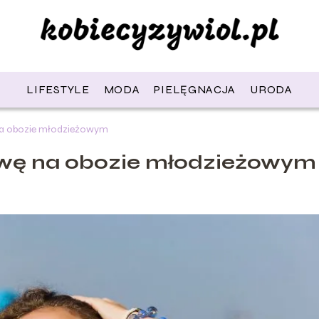
LIFESTYLE
MODA
PIELĘGNACJA
URODA
na obozie młodzieżowym
awę na obozie młodzieżowym