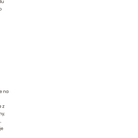
du
o
e na
a z
ny,
,
je