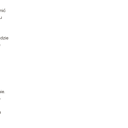
nić
u
dzie
e
ie.
o
a