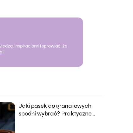
iedzą, inspiracjami i sprawiać, że
a!
Jaki pasek do granatowych
spodni wybrać? Praktyczne
porady