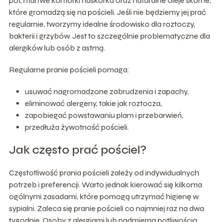
pot, martwe komórki naskórka oraz naturalne oleje skórne,
które gromadzą się na pościeli. Jeśli nie będziemy jej prać
regularnie, tworzymy idealne środowisko dla roztoczy,
bakterii i grzybów. Jest to szczególnie problematyczne dla
alergików lub osób z astmą.
Regularne pranie pościeli pomaga:
usuwać nagromadzone zabrudzenia i zapachy,
eliminować alergeny, takie jak roztocza,
zapobiegać powstawaniu plam i przebarwień,
przedłuża żywotność pościeli.
Jak często prać pościel?
Częstotliwość prania pościeli zależy od indywidualnych
potrzeb i preferencji. Warto jednak kierować się kilkoma
ogólnymi zasadami, które pomogą utrzymać higienę w
sypialni. Zaleca się pranie pościeli co najmniej raz na dwa
tygodnie. Osoby z alergiami lub nadmierną potliwością