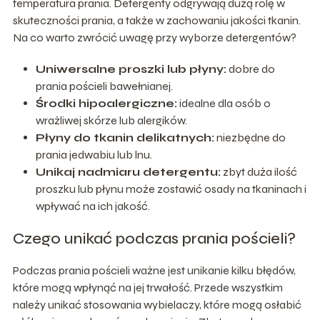
temperatura prania. Detergenty odgrywają dużą rolę w
skuteczności prania, a także w zachowaniu jakości tkanin.
Na co warto zwrócić uwagę przy wyborze detergentów?
Uniwersalne proszki lub płyny:
dobre do
prania pościeli bawełnianej.
Środki hipoalergiczne:
idealne dla osób o
wrażliwej skórze lub alergików.
Płyny do tkanin delikatnych:
niezbędne do
prania jedwabiu lub lnu.
Unikaj nadmiaru detergentu:
zbyt duża ilość
proszku lub płynu może zostawić osady na tkaninach i
wpływać na ich jakość.
Czego unikać podczas prania pościeli?
Podczas prania pościeli ważne jest unikanie kilku błędów,
które mogą wpłynąć na jej trwałość. Przede wszystkim
należy unikać stosowania wybielaczy, które mogą osłabić