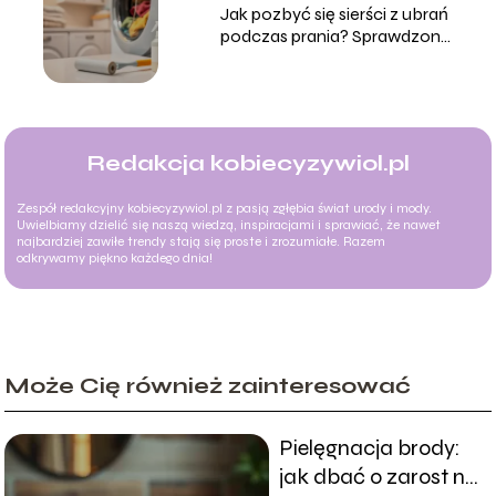
Jak pozbyć się sierści z ubrań
podczas prania? Sprawdzone
metody
Redakcja kobiecyzywiol.pl
Zespół redakcyjny kobiecyzywiol.pl z pasją zgłębia świat urody i mody.
Uwielbiamy dzielić się naszą wiedzą, inspiracjami i sprawiać, że nawet
najbardziej zawiłe trendy stają się proste i zrozumiałe. Razem
odkrywamy piękno każdego dnia!
Może Cię również zainteresować
Pielęgnacja brody:
jak dbać o zarost na