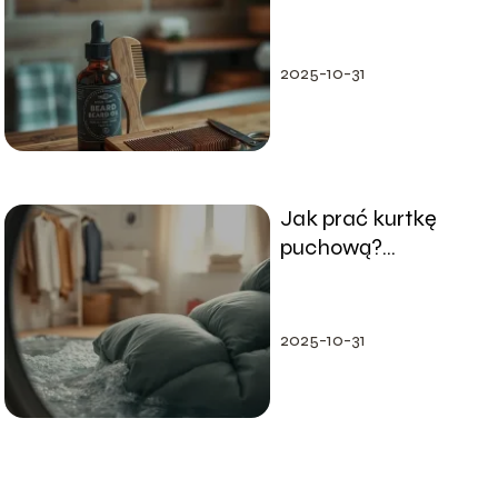
twarzy?
2025-10-31
Jak prać kurtkę
puchową?
Praktyczny
przewodnik krok po
kroku
2025-10-31