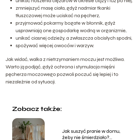
unikać noszenia ciężarów w okresie ciąży i tuż po niej,
zmniejszyć masę ciała, gdyż nadmiar tkanki
tłuszczowej może uciskać na pęcherz,
przyjmować pokarmy bogate w błonnik, gdyż
usprawniają one gospodarkę wodną w organizmie,
unikać ciasnej odzieży, a zwłaszcza obcisłych spodni,
spożywać więcej owoców i warzyw.
Jak widać, walka z nietrzymaniem moczu jest możliwa.
Warto ją podjąć, gdyż ochrona i stymulacja mięśni
pęcherza moczowego pozwoli poczuć się lepiej i to
niezależnie od sytuacji.
Zobacz także:
Jak suszyć pranie w domu,
żeby nie śmierdziało?