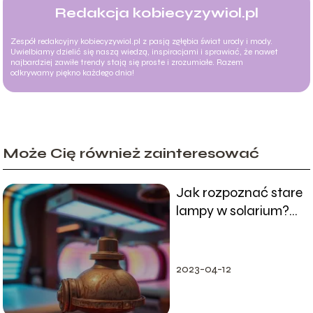
Redakcja kobiecyzywiol.pl
Zespół redakcyjny kobiecyzywiol.pl z pasją zgłębia świat urody i mody.
Uwielbiamy dzielić się naszą wiedzą, inspiracjami i sprawiać, że nawet
najbardziej zawiłe trendy stają się proste i zrozumiałe. Razem
odkrywamy piękno każdego dnia!
Może Cię również zainteresować
Jak rozpoznać stare
lampy w solarium?
Praktyczny
poradnik
2023-04-12