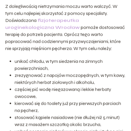
Z dolegliwością nietrzymania moczu warto walczyć. W
tym celu najlepiej skorzystać z pomocy specjalisty.
Doświadczona
fizjoterapeutka
uroginekologiczna Wrocław
pomoże dostosować
terapię do potrzeb pacjenta. Oprócz tego warto
popracować nad codziennymi przyzwyczajeniami, które
nie sprzyjają mięśniom pęcherza. W tym celu należy:
unikać chłodu, w tym siedzenia na zimnych
powierzchniach,
zrezygnować z napojów moczopędnych, w tym kawy,
niektórych herbat ziołowych i alkoholu,
częściej pić wodę niegazowaną i lekkie herbaty
owocowe,
kierować się do toalety już przy pierwszych parciach
na pęcherz,
stosować kąpiele nasiadowe (nie dłużej niż 5 minut)
wraz z masażem szczotką okolic brzucha,