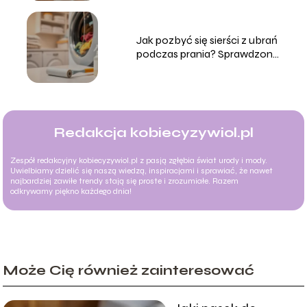
Jak pozbyć się sierści z ubrań
podczas prania? Sprawdzone
metody
Redakcja kobiecyzywiol.pl
Zespół redakcyjny kobiecyzywiol.pl z pasją zgłębia świat urody i mody.
Uwielbiamy dzielić się naszą wiedzą, inspiracjami i sprawiać, że nawet
najbardziej zawiłe trendy stają się proste i zrozumiałe. Razem
odkrywamy piękno każdego dnia!
Może Cię również zainteresować