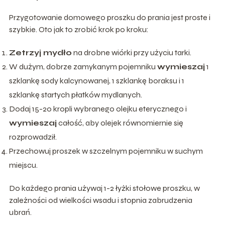
Przygotowanie domowego proszku do prania jest proste i
szybkie. Oto jak to zrobić krok po kroku:
Zetrzyj mydło
na drobne wiórki przy użyciu tarki.
W dużym, dobrze zamykanym pojemniku
wymieszaj
1
szklankę sody kalcynowanej, 1 szklankę boraksu i 1
szklankę startych płatków mydlanych.
Dodaj 15-20 kropli wybranego olejku eterycznego i
wymieszaj
całość, aby olejek równomiernie się
rozprowadził.
Przechowuj proszek w szczelnym pojemniku w suchym
miejscu.
Do każdego prania używaj 1-2 łyżki stołowe proszku, w
zależności od wielkości wsadu i stopnia zabrudzenia
ubrań.