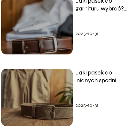
Jaki pasek do
garnituru wybrać?
Najważniejsze
zasady doboru
2025-10-31
Jaki pasek do
lnianych spodni
wybrać, aby
wyglądać stylowo?
2025-10-31