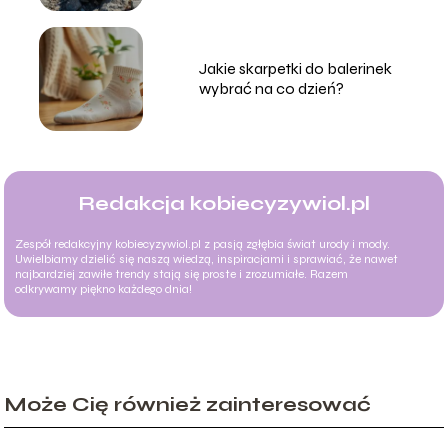
Jakie skarpetki do balerinek
wybrać na co dzień?
Redakcja kobiecyzywiol.pl
Zespół redakcyjny kobiecyzywiol.pl z pasją zgłębia świat urody i mody.
Uwielbiamy dzielić się naszą wiedzą, inspiracjami i sprawiać, że nawet
najbardziej zawiłe trendy stają się proste i zrozumiałe. Razem
odkrywamy piękno każdego dnia!
Może Cię również zainteresować